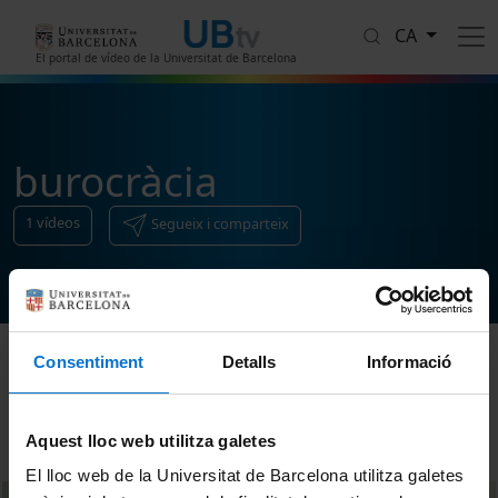
Vés al contingut
CA
El portal de vídeo de la Universitat de Barcelona
burocràcia
1
vídeos
Segueix i comparteix
Consentiment
Detalls
Informació
Ordenar
Aquest lloc web utilitza galetes
El lloc web de la Universitat de Barcelona utilitza galetes