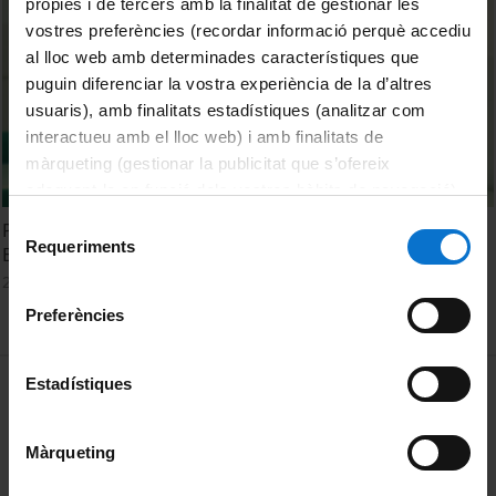
pròpies i de tercers amb la finalitat de gestionar les
vostres preferències (recordar informació perquè accediu
al lloc web amb determinades característiques que
puguin diferenciar la vostra experiència de la d’altres
usuaris), amb finalitats estadístiques (analitzar com
interactueu amb el lloc web) i amb finalitats de
màrqueting (gestionar la publicitat que s’ofereix
adequant-la en funció dels vostres hàbits de navegació).
Per obtenir més informació sobre les galetes podeu
Selecció
Political Instability and the Rise of an Inefficient
consultar la
Política de galetes del lloc web de la
Requeriments
de
Bureaucracy
Universitat de Barcelona
.
consentiment
28 juny, 2017
Preferències
MENÚ PEU 1
Estadístiques
Avís legal
Galetes
Màrqueting
PEU 2
Privadesa i termes