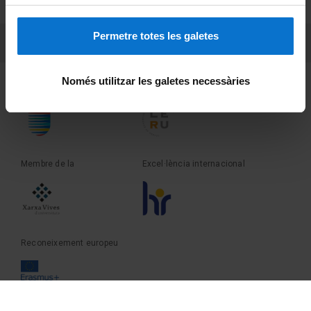
Sobre UBtv
Permetre totes les galetes
PEU 3
Contacte
Només utilitzar les galetes necessàries
Fundadora de la
Membre de la
Membre de la
Excel·lència internacional
Reconeixement europeu