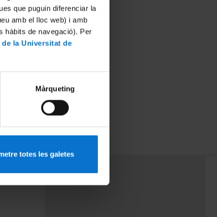
ues que puguin diferenciar la
tueu amb el lloc web) i amb
es hàbits de navegació). Per
 de la Universitat de
Màrqueting
rdudes del
etre totes les galetes
PEU 3
mes
Contacte