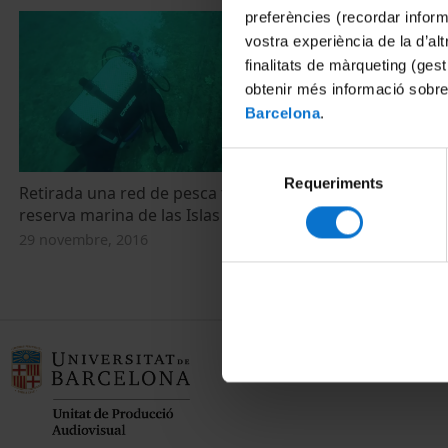
preferències (recordar infor
vostra experiència de la d’al
finalitats de màrqueting (gest
obtenir més informació sobre
Barcelona
.
Selecció
Requeriments
de
Retirada una red de pesca fantasma en la
Retirada una
consentiment
reserva marina de las Islas Medas
la reserva ma
29 novembre, 2016
29 novembre, 