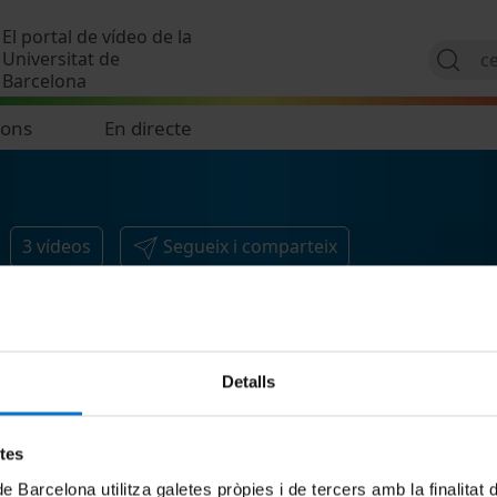
Vés al contingut
El portal de vídeo de la
Universitat de
Barcelona
ions
En directe
3
vídeos
Segueix i comparteix
Detalls
etes
de Barcelona utilitza galetes pròpies i de tercers amb la finalitat