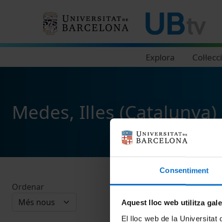
Navegació principal
Explora
Col·lecc
Medes, Illes (Catalunya)
Consentiment
Ordenar
Aquest lloc web utilitza gal
El lloc web de la Universitat 