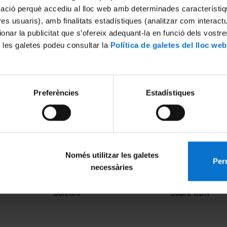
mació perquè accediu al lloc web amb determinades característiq
tres usuaris), amb finalitats estadístiques (analitzar com interac
ionar la publicitat que s’ofereix adequant-la en funció dels vostr
 les galetes podeu consultar la
Política de galetes del lloc web
Preferències
Estadístiques
 xarxa de pesca fantasma a
Retirant xarxes de pesca pe
rina de les Illes Medes
fons marí
2016
12 juny, 2015
Només utilitzar les galetes
Perm
necessàries
MENÚ PEU 1
PEU 2
Avís legal
Privadesa i ter
Galetes
Sobre UBtv