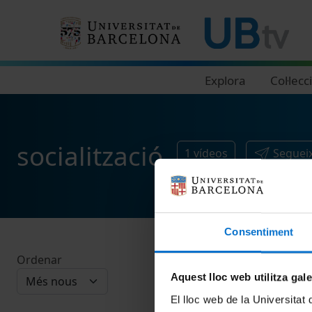
Navegació principal
Explora
Col·lecc
socialització
1
vídeos
Segueix
Consentiment
Ordenar
Aquest lloc web utilitza gal
El lloc web de la Universitat 