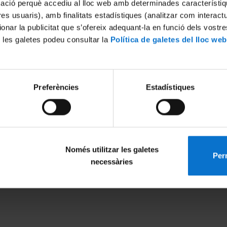
mació perquè accediu al lloc web amb determinades característiq
tres usuaris), amb finalitats estadístiques (analitzar com interac
ionar la publicitat que s’ofereix adequant-la en funció dels vostr
 les galetes podeu consultar la
Política de galetes del lloc web
Preferències
Estadístiques
Només utilitzar les galetes
Perm
MENÚ PEU 1
PEU 2
necessàries
Avís legal
Privadesa i ter
Galetes
Sobre UBtv