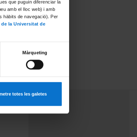
ues que puguin diferenciar la
tueu amb el lloc web) i amb
es hàbits de navegació). Per
 de la Universitat de
Màrqueting
etre totes les galetes
PEU 3
mes
Contacte