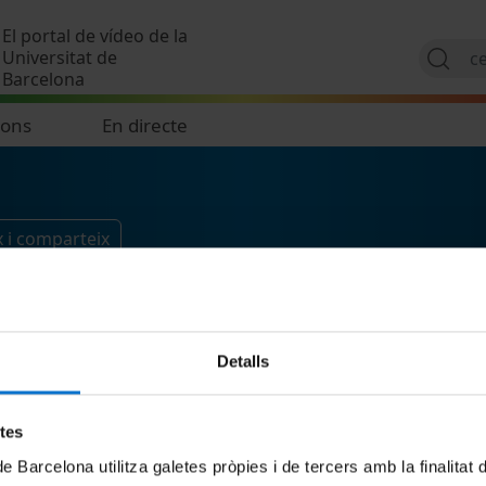
Vés al contingut
El portal de vídeo de la
Universitat de
Barcelona
ions
En directe
 i comparteix
Detalls
etes
de Barcelona utilitza galetes pròpies i de tercers amb la finalitat