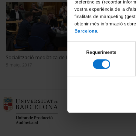
preferències (recordar infor
vostra experiència de la d’al
finalitats de màrqueting (gest
obtenir més informació sobre
Barcelona
.
Selecció
Requeriments
de
Socialització mediàtica de la Psicologia
consentiment
5 maig, 2017