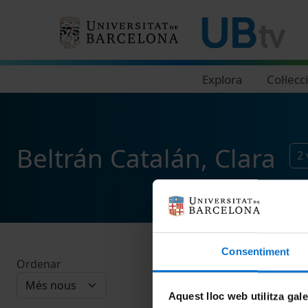
Navegació principal
Explora
Col·lecc
Beltrán Catalán, Clara
2
Consentiment
Ordenar
Aquest lloc web utilitza gal