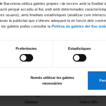
de Barcelona utilitza galetes pròpies i de tercers amb la finalitat
mació perquè accediu al lloc web amb determinades característiq
tres usuaris), amb finalitats estadístiques (analitzar com interac
ionar la publicitat que s’ofereix adequant-la en funció dels vostr
 les galetes podeu consultar la
Política de galetes del lloc web
: Presentació de la
Preferències
Estadístiques
gital sobre Agents d’Art
2015
Només utilitzar les galetes
Perm
necessàries
MENÚ PEU 1
PEU 2
Avís legal
Privadesa i ter
Galetes
Sobre UBtv