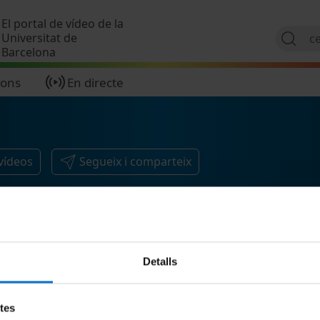
Vés al contingut
El portal de vídeo de la
Universitat de
Barcelona
ions
En directe
vídeos
Segueix i comparteix
Detalls
etes