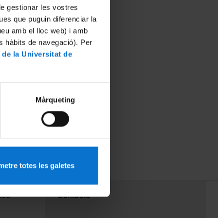
 de gestionar les vostres
ues que puguin diferenciar la
tueu amb el lloc web) i amb
es hàbits de navegació). Per
 de la Universitat de
Màrqueting
etre totes les galetes
PEU 3
mes
Contacte