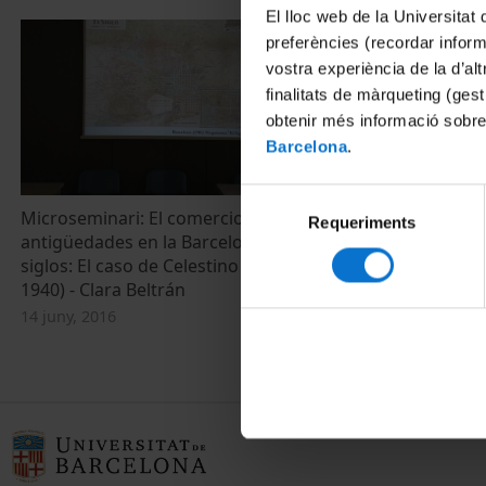
El lloc web de la Universitat 
preferències (recordar infor
vostra experiència de la d’al
finalitats de màrqueting (gest
obtenir més informació sobre
Barcelona
.
Selecció
Microseminari: El comercio de
Clara Beltrán
Requeriments
de
antigüedades en la Barcelona de entre
plataforma di
consentiment
siglos: El caso de Celestino Dupont (1859-
24 novembre, 
1940) - Clara Beltrán
14 juny, 2016