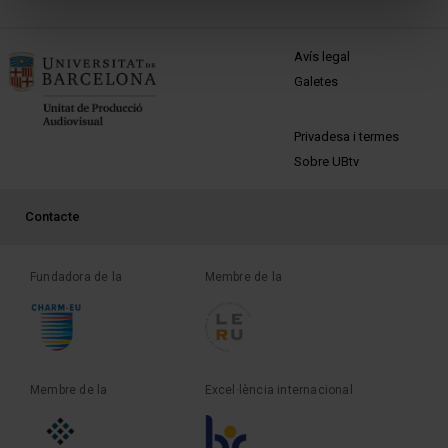
MENÚ PEU 1
Avís legal
Galetes
PEU 2
Privadesa i termes
Sobre UBtv
PEU 3
Contacte
Fundadora de la
Membre de la
Membre de la
Excel·lència internacional