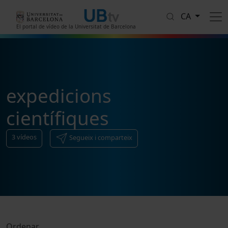
Vés al contingut
CA
El portal de vídeo de la Universitat de Barcelona
expedicions
científiques
3
vídeos
Segueix i comparteix
Ordenar