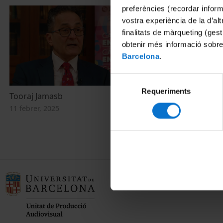
preferències (recordar infor
vostra experiència de la d’al
finalitats de màrqueting (gest
obtenir més informació sobre
Barcelona
.
Selecció
Requeriments
de
Tooraj Jamasb
Green Marke
consentiment
11 febrer, 2025
18 febrer, 202