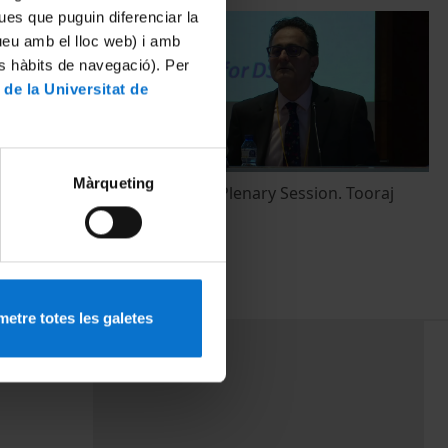
ues que puguin diferenciar la
tueu amb el lloc web) i amb
es hàbits de navegació). Per
 de la Universitat de
Màrqueting
y Sector
Presentation. Plenary Session. Tooraj
Jamasb
7 febrer, 2017
etre totes les galetes
PEU 3
mes
Contacte