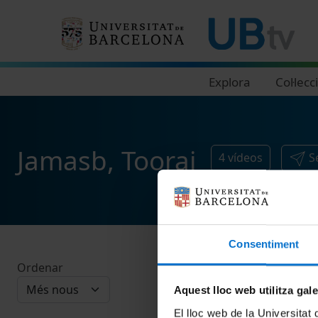
Navegació principal
Explora
Col·lecc
Jamasb, Tooraj
4
vídeos
S
Consentiment
Ordenar
Aquest lloc web utilitza gal
El lloc web de la Universitat 