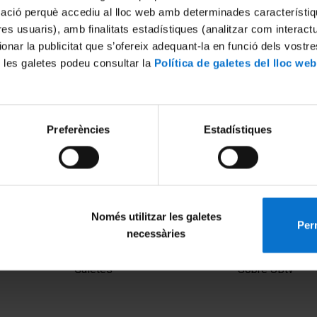
mació perquè accediu al lloc web amb determinades característiq
tres usuaris), amb finalitats estadístiques (analitzar com interac
ionar la publicitat que s’ofereix adequant-la en funció dels vostr
 les galetes podeu consultar la
Política de galetes del lloc web
Preferències
Estadístiques
ts
The Challenges of the Energ
2
23 març, 2017
Només utilitzar les galetes
Perm
necessàries
MENÚ PEU 1
PEU 2
Avís legal
Privadesa i ter
Galetes
Sobre UBtv