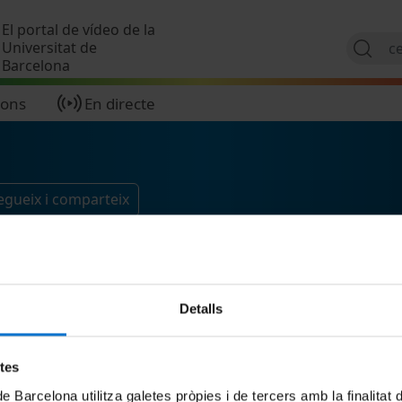
Vés al contingut
El portal de vídeo de la
Universitat de
Barcelona
ions
En directe
egueix i comparteix
Detalls
etes
de Barcelona utilitza galetes pròpies i de tercers amb la finalitat