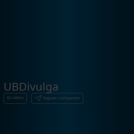
UBDivulga
82
vídeos
Segueix i comparteix