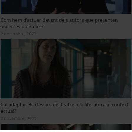
Com hem d’actuar davant dels autors que presenten
aspectes polèmics?
2 novembre, 2023
Cal adaptar els clàssics del teatre o la literatura al context
actual?
2 novembre, 2023