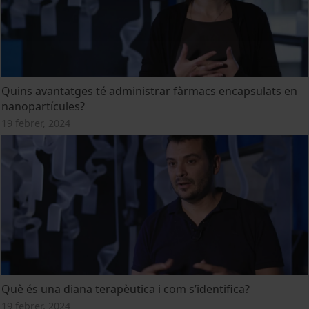
Quins avantatges té administrar fàrmacs encapsulats en
nanopartícules?
19 febrer, 2024
Què és una diana terapèutica i com s’identifica?
19 febrer, 2024