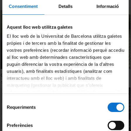
Consentiment
Detalls
Informació
Aquest lloc web utilitza galetes
El lloc web de la Universitat de Barcelona utilitza galetes
pròpies i de tercers amb la finalitat de gestionar les
vostres preferències (recordar informació perquè accediu
al lloc web amb determinades característiques que
puguin diferenciar la vostra experiència de la d’altres
usuaris), amb finalitats estadístiques (analitzar com
Cabrera: 'Una nueva esperanza para el Mediterraneo'
interactueu amb el lloc web) i amb finalitats de
1 gener, 1992
màrqueting (gestionar la publicitat que s’ofereix
adequant-la en funció dels vostres hàbits de navegació).
Per obtenir més informació sobre les galetes podeu
Selecció
consultar la
Política de galetes del lloc web de la
Requeriments
de
Universitat de Barcelona
.
consentiment
Preferències