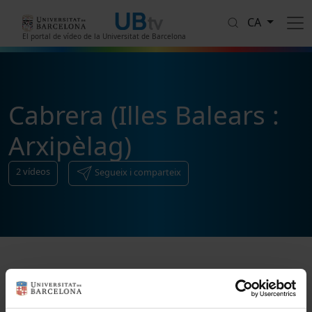
Vés al contingut
CA
El portal de vídeo de la Universitat de Barcelona
Cabrera (Illes Balears :
Arxipèlag)
2
vídeos
Segueix i comparteix
Ordenar