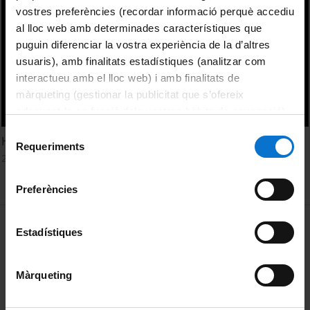
vostres preferències (recordar informació perquè accediu
al lloc web amb determinades característiques que
puguin diferenciar la vostra experiència de la d’altres
usuaris), amb finalitats estadístiques (analitzar com
interactueu amb el lloc web) i amb finalitats de
màrqueting (gestionar la publicitat que s’ofereix
adequant-la en funció dels vostres hàbits de navegació).
Per obtenir més informació sobre les galetes podeu
Selecció
Historias divergentes: Discussion
consultar la
Política de galetes del lloc web de la
Requeriments
de
29 novembre, 2016
Universitat de Barcelona
.
consentiment
Preferències
MENÚ PEU 1
Avís legal
Estadístiques
Galetes
Màrqueting
PEU 2
Privadesa i termes
Sobre UBtv