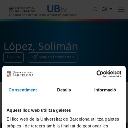
Vés al contingut
CA
El portal de vídeo de la Universitat de Barcelona
López, Solimán
1
vídeos
Segueix i comparteix
Consentiment
Detalls
Informació
Ordenar
Aquest lloc web utilitza galetes
El lloc web de la Universitat de Barcelona utilitza galetes
pròpies i de tercers amb la finalitat de gestionar les