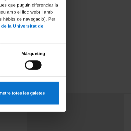
ues que puguin diferenciar la
tueu amb el lloc web) i amb
es hàbits de navegació). Per
 de la Universitat de
Màrqueting
etre totes les galetes
PEU 3
mes
Contacte