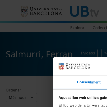
Navegació principal
Explora
Col·lecc
Salmurri, Ferran
1
vídeos
Consentiment
Ordenar
Aquest lloc web utilitza gal
El lloc web de la Universitat 