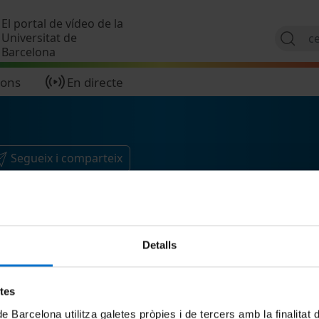
Vés al contingut
El portal de vídeo de la
Universitat de
Barcelona
ions
En directe
Segueix i comparteix
Detalls
etes
de Barcelona utilitza galetes pròpies i de tercers amb la finalitat