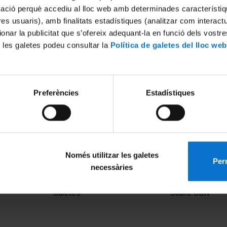
mació perquè accediu al lloc web amb determinades característiq
tres usuaris), amb finalitats estadístiques (analitzar com interac
ionar la publicitat que s’ofereix adequant-la en funció dels vostr
 les galetes podeu consultar la
Política de galetes del lloc web
Preferències
Estadístiques
Només utilitzar les galetes
Perm
necessàries
MENÚ PEU 1
PEU 2
Avís legal
Privadesa i ter
Galetes
Sobre UBtv