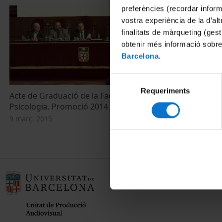
preferències (recordar infor
vostra experiència de la d’al
finalitats de màrqueting (gest
obtenir més informació sobre
Barcelona
.
Selecció
Requeriments
de
Acte de Graduació de la Facultat de
consentiment
Psicologia. Promoció 2014
9 març, 2015