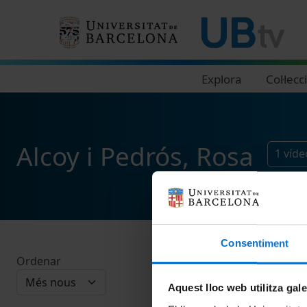
Navegació principal
Explora
Col·lecc
Alcoy i Pedrós, Rosa
1
víde
Consentiment
Ordenar
Aquest lloc web utilitza gal