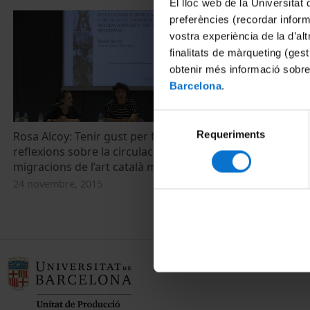
El lloc web de la Universitat 
preferències (recordar infor
vostra experiència de la d’al
finalitats de màrqueting (gest
obtenir més informació sobre
Barcelona
.
Selecció
Requeriments
de
Rosa Alcoy: Tenir gust per fer negoci:
reflexions sobre la circulació, exportació i
consentiment
migracions de l’art català medieval
24 novembre, 2015