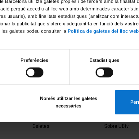
de Barcelona utilitza galetes pròpies i de tercers amb la finalitat
mació perquè accediu al lloc web amb determinades característiq
tres usuaris), amb finalitats estadístiques (analitzar com interac
ionar la publicitat que s’ofereix adequant-la en funció dels vostr
 les galetes podeu consultar la
Política de galetes del lloc web
Preferències
Estadístiques
Només utilitzar les galetes
Perm
necessàries
MENÚ PEU 1
PEU 2
Avís legal
Privadesa i ter
Galetes
Sobre UBtv