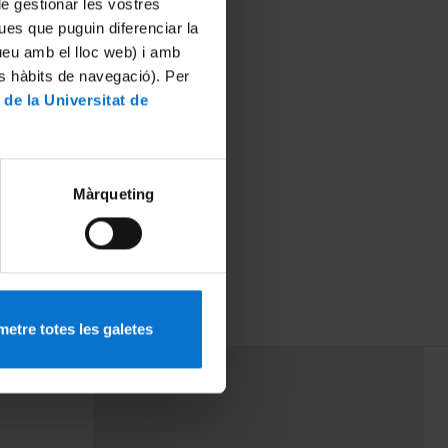
 de gestionar les vostres
ues que puguin diferenciar la
tueu amb el lloc web) i amb
es hàbits de navegació). Per
 de la Universitat de
Màrqueting
etre totes les galetes
PEU 3
mes
Contacte