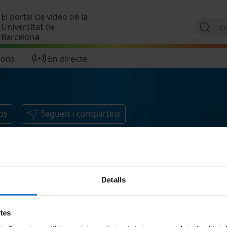
Vés al contingut
El portal de vídeo de la
Universitat de
Barcelona
ions
En directe
os
Segueix i comparteix
Detalls
etes