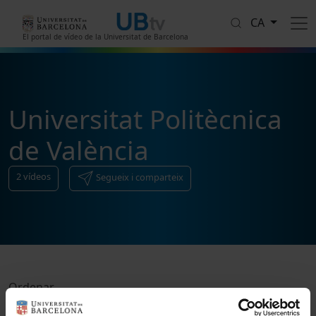
Vés al contingut
CA
El portal de vídeo de la Universitat de Barcelona
Universitat Politècnica
de València
2
vídeos
Segueix i comparteix
Ordenar