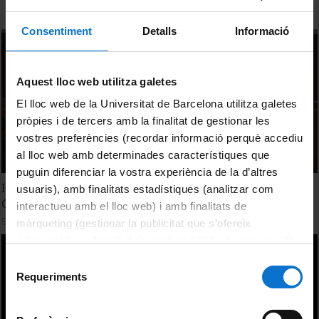
Consentiment
Detalls
Informació
Aquest lloc web utilitza galetes
El lloc web de la Universitat de Barcelona utilitza galetes
pròpies i de tercers amb la finalitat de gestionar les
vostres preferències (recordar informació perquè accediu
al lloc web amb determinades característiques que
puguin diferenciar la vostra experiència de la d’altres
I Torneo de debate de la Universidad de Barcelona.
usuaris), amb finalitats estadístiques (analitzar com
Cuartos de final 1 i 2
interactueu amb el lloc web) i amb finalitats de
9 novembre, 2016
màrqueting (gestionar la publicitat que s’ofereix
adequant-la en funció dels vostres hàbits de navegació).
Per obtenir més informació sobre les galetes podeu
Selecció
consultar la
Política de galetes del lloc web de la
Requeriments
de
Universitat de Barcelona
.
consentiment