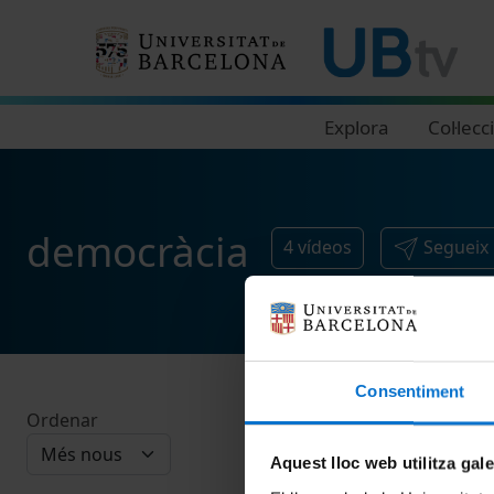
Navegació principal
Explora
Col·lecc
democràcia
4
vídeos
Segueix 
Consentiment
Ordenar
Aquest lloc web utilitza gal