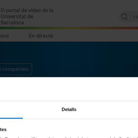
Vés al contingut
El portal de vídeo de la
Universitat de
Barcelona
ions
En directe
i comparteix
Detalls
etes