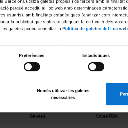
de Barcelona utilitza galetes pròpies i de tercers amb la finalitat
mació perquè accediu al lloc web amb determinades característiq
tres usuaris), amb finalitats estadístiques (analitzar com interac
ionar la publicitat que s’ofereix adequant-la en funció dels vostr
 les galetes podeu consultar la
Política de galetes del lloc web
Preferències
Estadístiques
emocracia Ininterrumpida:
Democratic Imagination in t
la Transición Argentina
6 setembre, 2023
2023
Només utilitzar les galetes
Perm
necessàries
MENÚ PEU 1
PEU 2
Avís legal
Privadesa i ter
Galetes
Sobre UBtv