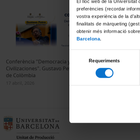
El lloc web de la Universitat 
preferències (recordar infor
vostra experiència de la d’al
finalitats de màrqueting (gest
obtenir més informació sobre
Barcelona
.
Selecció
Requeriments
de
Conferència "Democracia y Diálogo de
40 años de D
Civilizaciones". Gustavo Petro, President
Memorias de 
consentiment
de Colòmbia
14 setembre, 
17 abril, 2026