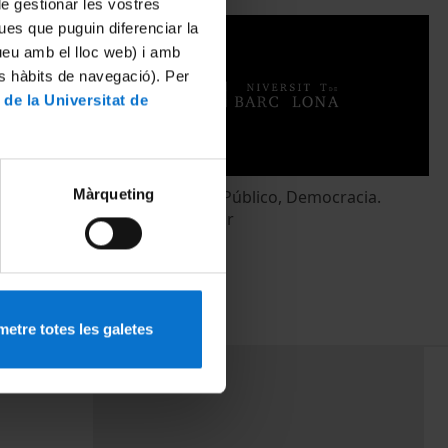
 de gestionar les vostres
ues que puguin diferenciar la
tueu amb el lloc web) i amb
es hàbits de navegació). Per
 de la Universitat de
Màrqueting
he University
Agua, Espacio Público, Democracia.
Antoni Remesar
20 octubre, 2016
etre totes les galetes
PEU 3
mes
Contacte