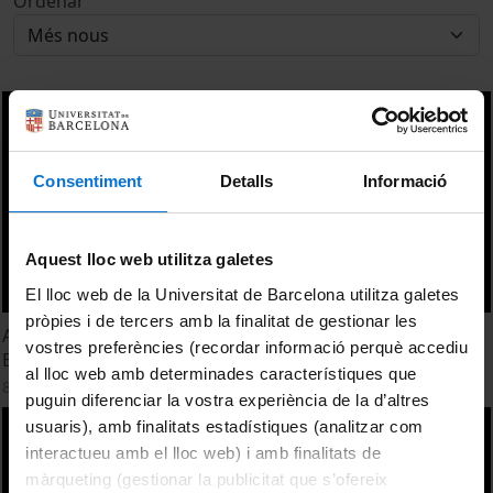
Ordenar
Consentiment
Detalls
Informació
Aquest lloc web utilitza galetes
El lloc web de la Universitat de Barcelona utilitza galetes
pròpies i de tercers amb la finalitat de gestionar les
A closer examination of dental education in europe - Dr.
vostres preferències (recordar informació perquè accediu
Eugene L. Anderson
al lloc web amb determinades característiques que
8 setembre, 2016
puguin diferenciar la vostra experiència de la d’altres
usuaris), amb finalitats estadístiques (analitzar com
interactueu amb el lloc web) i amb finalitats de
màrqueting (gestionar la publicitat que s’ofereix