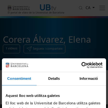
Vés al contingut
CA
El portal de vídeo de la Universitat de Barcelona
Corera Álvarez, Elena
1
vídeos
Segueix i comparteix
Consentiment
Detalls
Informació
Ordenar
Aquest lloc web utilitza galetes
El lloc web de la Universitat de Barcelona utilitza galetes