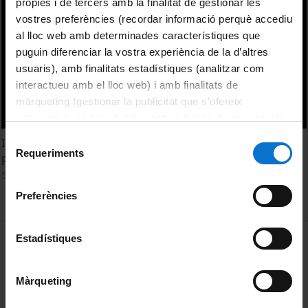
pròpies i de tercers amb la finalitat de gestionar les
vostres preferències (recordar informació perquè accediu
al lloc web amb determinades característiques que
puguin diferenciar la vostra experiència de la d’altres
usuaris), amb finalitats estadístiques (analitzar com
interactueu amb el lloc web) i amb finalitats de
màrqueting (gestionar la publicitat que s’ofereix
adequant-la en funció dels vostres hàbits de navegació).
Per obtenir més informació sobre les galetes podeu
Selecció
Interfaces visuales para el acceso a revistas: las
consultar la
Política de galetes del lloc web de la
Requeriments
de
propuestas del ScimagoJR
Universitat de Barcelona
.
consentiment
5 maig, 2016
Preferències
MENÚ PEU 1
Estadístiques
Avís legal
Galetes
Màrqueting
PEU 2
Privadesa i termes