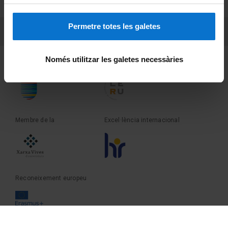
Sobre UBtv
Permetre totes les galetes
PEU 3
Contacte
Només utilitzar les galetes necessàries
Fundadora de la
Membre de la
Membre de la
Excel·lència internacional
Reconeixement europeu