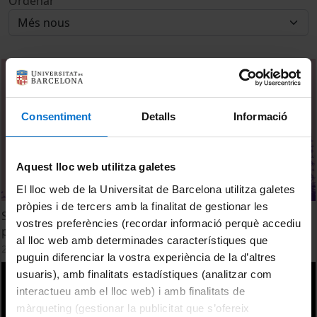
Ordenar
Consentiment
Detalls
Informació
Aquest lloc web utilitza galetes
El lloc web de la Universitat de Barcelona utilitza galetes
pròpies i de tercers amb la finalitat de gestionar les
Sessió 4. Imaginaris de l’Energia: Cultura, pensament i
vostres preferències (recordar informació perquè accediu
política en l’era dels combustibles fòssils
al lloc web amb determinades característiques que
29 febrer, 2024
puguin diferenciar la vostra experiència de la d’altres
usuaris), amb finalitats estadístiques (analitzar com
interactueu amb el lloc web) i amb finalitats de
màrqueting (gestionar la publicitat que s’ofereix