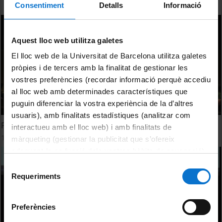
Consentiment
Detalls
Informació
Aquest lloc web utilitza galetes
El lloc web de la Universitat de Barcelona utilitza galetes
pròpies i de tercers amb la finalitat de gestionar les
vostres preferències (recordar informació perquè accediu
al lloc web amb determinades característiques que
puguin diferenciar la vostra experiència de la d’altres
usuaris), amb finalitats estadístiques (analitzar com
Panel 3. Discussion
interactueu amb el lloc web) i amb finalitats de
11 maig, 2016
màrqueting (gestionar la publicitat que s’ofereix
adequant-la en funció dels vostres hàbits de navegació).
Per obtenir més informació sobre les galetes podeu
Selecció
consultar la
Política de galetes del lloc web de la
Requeriments
de
Universitat de Barcelona
.
consentiment
Preferències