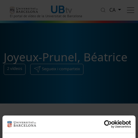
Vés al contingut
CA
El portal de vídeo de la Universitat de Barcelona
Joyeux-Prunel, Béatrice
2
vídeos
Segueix i comparteix
Ordenar