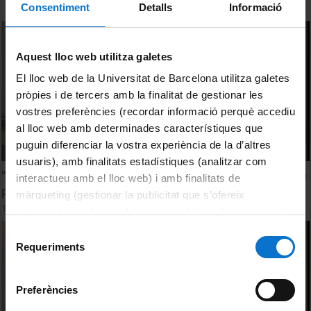
Consentiment
Detalls
Informació
Aquest lloc web utilitza galetes
El lloc web de la Universitat de Barcelona utilitza galetes
pròpies i de tercers amb la finalitat de gestionar les
vostres preferències (recordar informació perquè accediu
al lloc web amb determinades característiques que
puguin diferenciar la vostra experiència de la d’altres
usuaris), amb finalitats estadístiques (analitzar com
"Modernisierungsvorsprung": Gender regimes and image
interactueu amb el lloc web) i amb finalitats de
politics in the Cold War
màrqueting (gestionar la publicitat que s’ofereix
11 maig, 2016
adequant-la en funció dels vostres hàbits de navegació).
Per obtenir més informació sobre les galetes podeu
Selecció
consultar la
Política de galetes del lloc web de la
Requeriments
de
Universitat de Barcelona
.
consentiment
Preferències