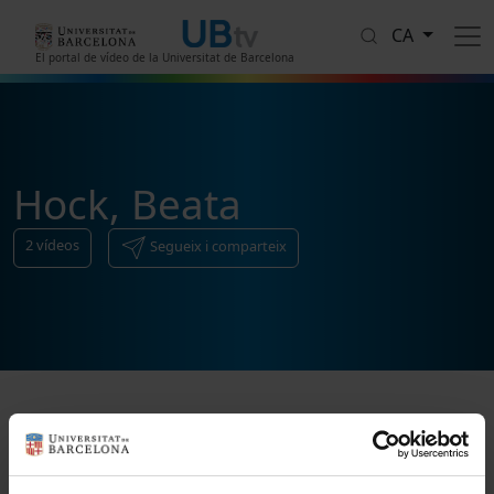
Vés al contingut
CA
El portal de vídeo de la Universitat de Barcelona
Hock, Beata
2
vídeos
Segueix i comparteix
Ordenar