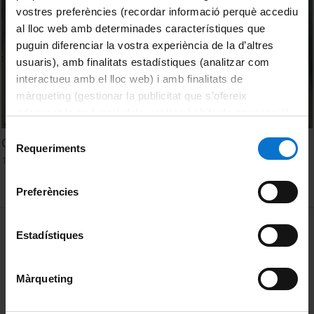
vostres preferències (recordar informació perquè accediu
al lloc web amb determinades característiques que
puguin diferenciar la vostra experiència de la d’altres
usuaris), amb finalitats estadístiques (analitzar com
interactueu amb el lloc web) i amb finalitats de
màrqueting (gestionar la publicitat que s’ofereix
adequant-la en funció dels vostres hàbits de navegació).
Per obtenir més informació sobre les galetes podeu
Selecció
Que arriben els Beatles!
consultar la
Política de galetes del lloc web de la
Requeriments
de
14 juliol, 2015
Universitat de Barcelona
.
consentiment
Preferències
MENÚ PEU 1
Avís legal
Estadístiques
Galetes
Màrqueting
PEU 2
Privadesa i termes
Sobre UBtv