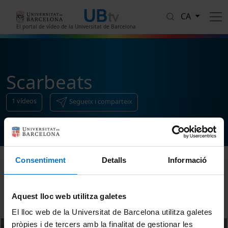
Vés al contingut
CA
El portal de vídeo de la Universitat de Barcelona
Scarbeats
1
vídeos
Segueix i comparteix
Consentiment
Detalls
Informació
Ordenar
Aquest lloc web utilitza galetes
El lloc web de la Universitat de Barcelona utilitza galetes
pròpies i de tercers amb la finalitat de gestionar les