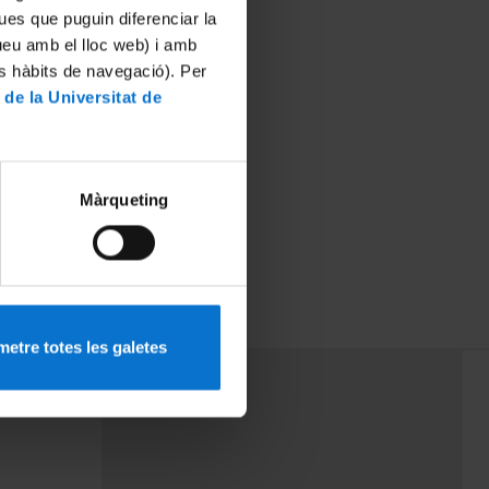
ues que puguin diferenciar la
tueu amb el lloc web) i amb
es hàbits de navegació). Per
 de la Universitat de
Màrqueting
etre totes les galetes
PEU 3
mes
Contacte