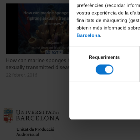
preferències (recordar infor
vostra experiència de la d’al
finalitats de màrqueting (gest
obtenir més informació sobre
Barcelona
.
Selecció
Requeriments
de
How can marine sponges help us fight
consentiment
sexually transmitted diseases?
22 febrer, 2016