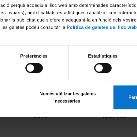
mació perquè accediu al lloc web amb determinades característiq
tres usuaris), amb finalitats estadístiques (analitzar com interac
ionar la publicitat que s’ofereix adequant-la en funció dels vostr
 les galetes podeu consultar la
Política de galetes del lloc web
Preferències
Estadístiques
Només utilitzar les galetes
Perm
necessàries
MENÚ PEU 1
PEU 2
Avís legal
Privadesa i ter
Galetes
Sobre UBtv