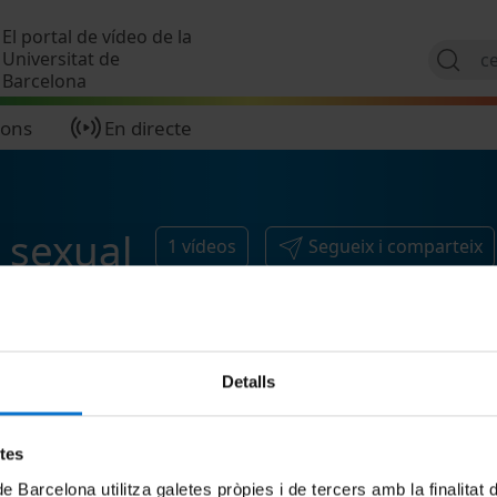
Vés al contingut
El portal de vídeo de la
Universitat de
Barcelona
ions
En directe
 sexual
1
vídeos
Segueix i comparteix
Detalls
etes
de Barcelona utilitza galetes pròpies i de tercers amb la finalitat