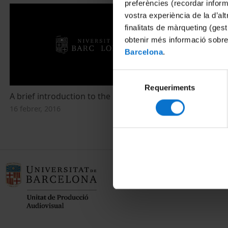
preferències (recordar infor
vostra experiència de la d’al
finalitats de màrqueting (gest
obtenir més informació sobre
Barcelona
.
Selecció
Requeriments
de
A brief introduction to the nanoworld
consentiment
16 febrer, 2016