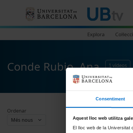
Navegació principal
Explora
Col·lecc
Conde Rubio, Ana
1
vídeos
Consentiment
Ordenar
Aquest lloc web utilitza gal
El lloc web de la Universitat 