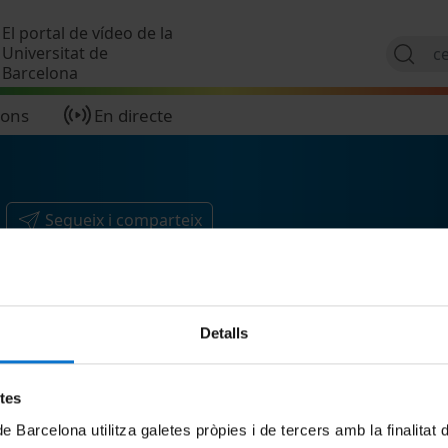
Vés al contingut
El portal de vídeo de la
Universitat de
Barcelona
ions
En directe
Segueix i comparteix
Detalls
etes
de Barcelona utilitza galetes pròpies i de tercers amb la finalitat