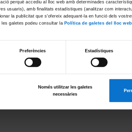
mació perquè accediu al lloc web amb determinades característiq
tres usuaris), amb finalitats estadístiques (analitzar com interac
ionar la publicitat que s’ofereix adequant-la en funció dels vostr
 les galetes podeu consultar la
Política de galetes del lloc web
Preferències
Estadístiques
Només utilitzar les galetes
Perm
MENÚ PEU 1
PEU 2
necessàries
Avís legal
Privadesa i ter
Galetes
Sobre UBtv