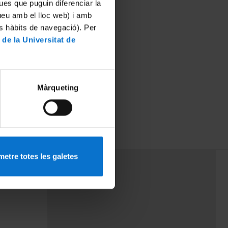
ues que puguin diferenciar la
tueu amb el lloc web) i amb
es hàbits de navegació). Per
 de la Universitat de
Màrqueting
etre totes les galetes
PEU 3
mes
Contacte