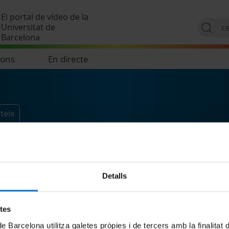
Vés al contingut
El portal de vídeo de la
Universitat de
Barcelona
ions
En directe
teix
Detalls
etes
de Barcelona utilitza galetes pròpies i de tercers amb la finalitat