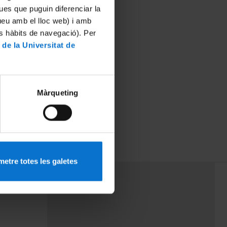
ues que puguin diferenciar la
tueu amb el lloc web) i amb
es hàbits de navegació). Per
 de la Universitat de
Màrqueting
etre totes les galetes
PEU 3
mes
Contacte