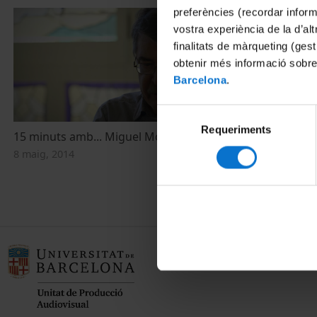
preferències (recordar infor
vostra experiència de la d’al
finalitats de màrqueting (gest
obtenir més informació sobre
Barcelona
.
Selecció
Requeriments
de
15 minuts amb... Miguel Morey
Debat sobre F
consentiment
Jornada a Un
8 maig, 2014
25 abril, 2013