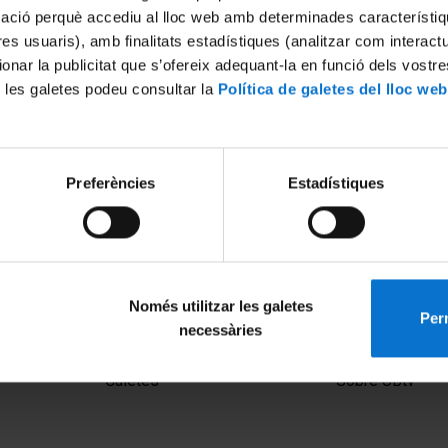
mació perquè accediu al lloc web amb determinades característiq
tres usuaris), amb finalitats estadístiques (analitzar com interac
ionar la publicitat que s’ofereix adequant-la en funció dels vostr
 les galetes podeu consultar la
Política de galetes del lloc web
Preferències
Estadístiques
ilosofia i Ecologia. V
iversitat Barcelona 2013
Només utilitzar les galetes
Perm
necessàries
MENÚ PEU 1
PEU 2
Avís legal
Privadesa i ter
Galetes
Sobre UBtv