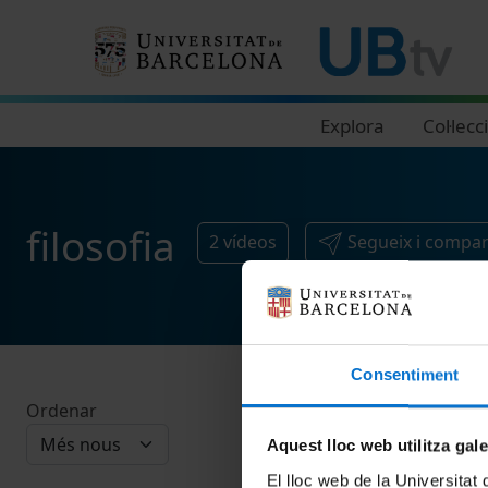
Navegació principal
Explora
Col·lecc
filosofia
2
vídeos
Segueix i compar
Consentiment
Ordenar
Aquest lloc web utilitza gal
El lloc web de la Universitat 