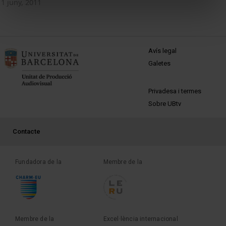
1 juny, 2011
MENÚ PEU 1
Avís legal
Galetes
PEU 2
Privadesa i termes
Sobre UBtv
PEU 3
Contacte
Fundadora de la
Membre de la
Membre de la
Excel·lència internacional