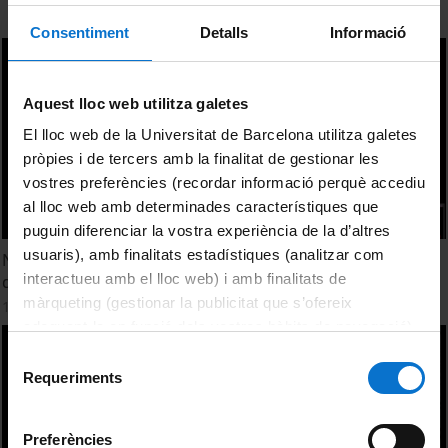
Consentiment
Detalls
Informació
Aquest lloc web utilitza galetes
El lloc web de la Universitat de Barcelona utilitza galetes
pròpies i de tercers amb la finalitat de gestionar les
vostres preferències (recordar informació perquè accediu
al lloc web amb determinades característiques que
puguin diferenciar la vostra experiència de la d’altres
usuaris), amb finalitats estadístiques (analitzar com
Nanomedicine: New solutions for neurodegenerative
interactueu amb el lloc web) i amb finalitats de
diseases
màrqueting (gestionar la publicitat que s’ofereix
11 març, 2015
adequant-la en funció dels vostres hàbits de navegació).
Per obtenir més informació sobre les galetes podeu
Selecció
consultar la
Política de galetes del lloc web de la
Requeriments
de
Universitat de Barcelona
.
consentiment
Preferències