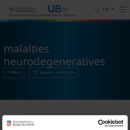
Vés al contingut
CA
El portal de vídeo de la Universitat de Barcelona
malalties
neurodegeneratives
2
vídeos
Segueix i comparteix
Ordenar