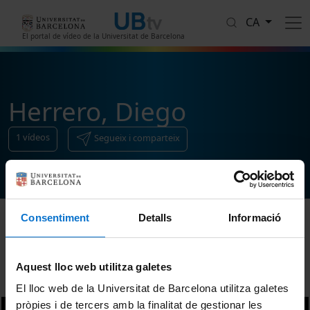
Vés al contingut
CA
El portal de vídeo de la Universitat de Barcelona
Herrero, Diego
1
vídeos
Segueix i comparteix
Consentiment
Detalls
Informació
Ordenar
Aquest lloc web utilitza galetes
El lloc web de la Universitat de Barcelona utilitza galetes
pròpies i de tercers amb la finalitat de gestionar les