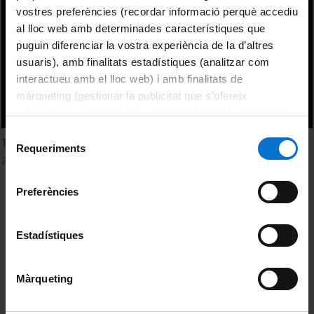
vostres preferències (recordar informació perquè accediu
al lloc web amb determinades característiques que
puguin diferenciar la vostra experiència de la d’altres
usuaris), amb finalitats estadístiques (analitzar com
interactueu amb el lloc web) i amb finalitats de
màrqueting (gestionar la publicitat que s’ofereix
adequant-la en funció dels vostres hàbits de navegació).
Per obtenir més informació sobre les galetes podeu
Selecció
The Vegamian formation. Diego Herrero Alonso
consultar la
Política de galetes del lloc web de la
Requeriments
de
21 octubre, 2015
Universitat de Barcelona
.
consentiment
Preferències
MENÚ PEU 1
Avís legal
Estadístiques
Galetes
Màrqueting
PEU 2
Privadesa i termes
Sobre UBtv