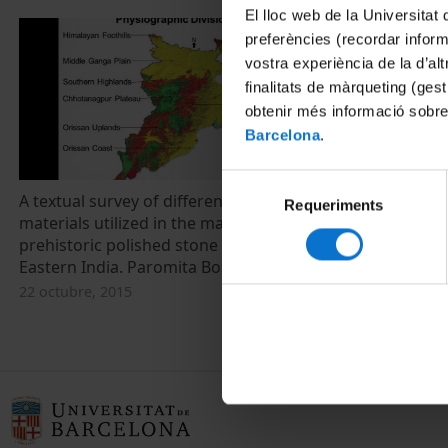
El lloc web de la Universitat 
preferències (recordar infor
vostra experiència de la d’al
finalitats de màrqueting (gest
obtenir més informació sobre
Barcelona
.
Selecció
A textual survey of different raw
Requeriments
de
materials utilized in the manufacturing of
consentiment
prehistoric polished stone tools in
Eastern India. Paromita Bose
22 octubre, 2015