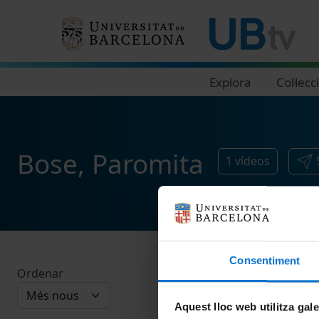
Navegació principal
Explora
Col·lecc
Bose, Paromita
1
vídeos
Consentiment
Ordenar
Aquest lloc web utilitza gal