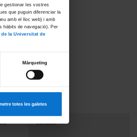
 de gestionar les vostres
ues que puguin diferenciar la
tueu amb el lloc web) i amb
es hàbits de navegació). Per
 de la Universitat de
Màrqueting
etre totes les galetes
PEU 3
mes
Contacte