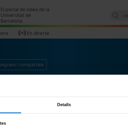
Vés al contingut
El portal de vídeo de la
Universitat de
Barcelona
ions
En directe
Segueix i comparteix
Detalls
etes