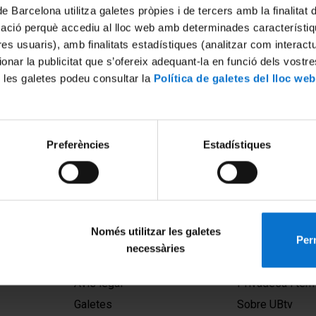
de Barcelona utilitza galetes pròpies i de tercers amb la finalitat
mació perquè accediu al lloc web amb determinades característiq
tres usuaris), amb finalitats estadístiques (analitzar com interac
ionar la publicitat que s’ofereix adequant-la en funció dels vostr
 les galetes podeu consultar la
Política de galetes del lloc web
Preferències
Estadístiques
Només utilitzar les galetes
Perm
necessàries
MENÚ PEU 1
PEU 2
Avís legal
Privadesa i ter
Galetes
Sobre UBtv