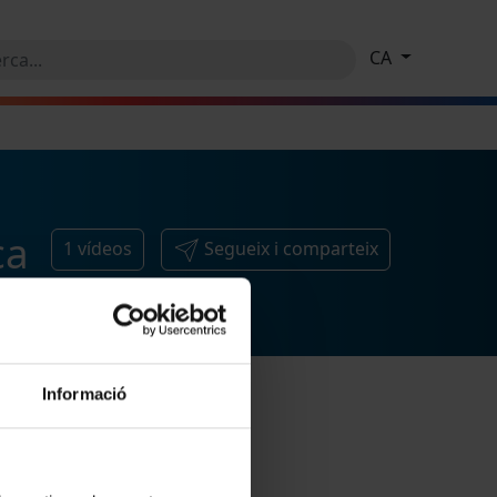
CA
ca
1
vídeos
Segueix i comparteix
Informació