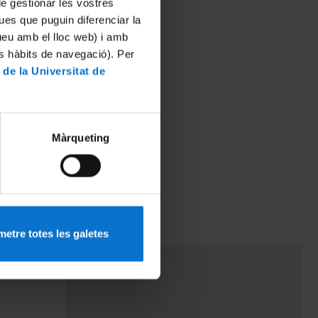
 de gestionar les vostres
ues que puguin diferenciar la
tueu amb el lloc web) i amb
es hàbits de navegació). Per
 de la Universitat de
Màrqueting
etre totes les galetes
PEU 3
mes
Contacte