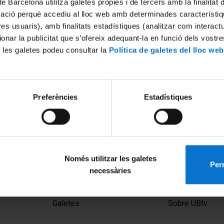
de Barcelona utilitza galetes pròpies i de tercers amb la finalitat
mació perquè accediu al lloc web amb determinades característiq
tres usuaris), amb finalitats estadístiques (analitzar com interac
ionar la publicitat que s’ofereix adequant-la en funció dels vostr
 les galetes podeu consultar la
Política de galetes del lloc web
Preferències
Estadístiques
Només utilitzar les galetes
Perm
necessàries
MENÚ PEU 1
PEU 2
Avís legal
Privadesa i ter
Galetes
Sobre UBtv