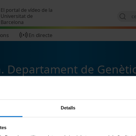
Vés al contingut
El portal de vídeo de la
Universitat de
Barcelona
ions
En directe
a. Departament de Genèti
Detalls
etes