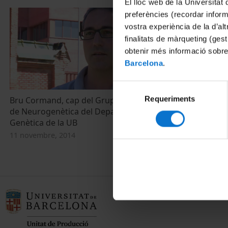
El lloc web de la Universitat 
preferències (recordar infor
vostra experiència de la d’al
finalitats de màrqueting (gest
obtenir més informació sobre
Barcelona
.
Selecció
Requeriments
de
Bru Cormand, cap del Grup de Recerca
de Neurogenètica del Departament de
consentiment
Genètica de la UB
11 novembre, 2014