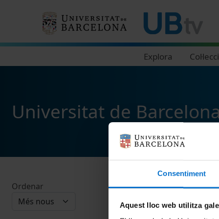
Navegació principal
Explora
Col·lecc
Universitat de Barcelon
Consentiment
Ordenar
Aquest lloc web utilitza gal