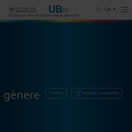
Vés al contingut
CA
El portal de vídeo de la Universitat de Barcelona
gènere
7
vídeos
Segueix i comparteix