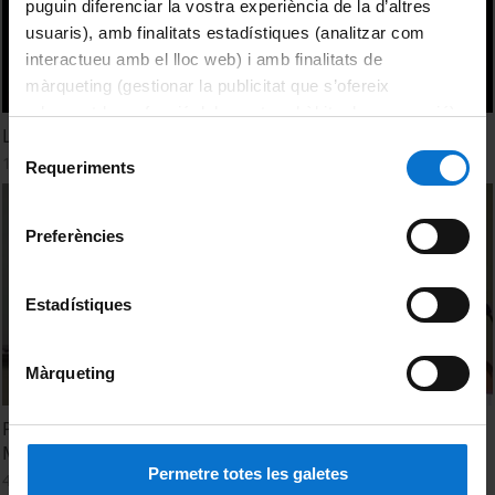
puguin diferenciar la vostra experiència de la d’altres
usuaris), amb finalitats estadístiques (analitzar com
interactueu amb el lloc web) i amb finalitats de
màrqueting (gestionar la publicitat que s’ofereix
adequant-la en funció dels vostres hàbits de navegació).
Las desigualdades de género en la Sociedad del Siglo XXI
Per obtenir més informació sobre les galetes podeu
Selecció
12 març, 2012
consultar la
Política de galetes del lloc web de la
Requeriments
de
Universitat de Barcelona
.
consentiment
Preferències
Estadístiques
Màrqueting
Políticas públicas de vivienda, participación y género.
Mary Nash
Permetre totes les galetes
4 gener, 2011