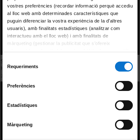
vostres preferències (recordar informació perquè accediu
al lloc web amb determinades característiques que
puguin diferenciar la vostra experiència de la d’altres
usuaris), amb finalitats estadístiques (analitzar com
interactueu amb el lloc web) i amb finalitats de
màrqueting (gestionar la publicitat que s’ofereix
adequant-la en funció dels vostres hàbits de navegació).
Per obtenir més informació sobre les galetes podeu
Selecció
Sourcing of north American Huron great lakes basin Early
consultar la
Política de galetes del lloc web de la
Requeriments
Holocene chert artifacts by LA-ICP-MS. Patrick Julig
de
Universitat de Barcelona
.
consentiment
21 octubre, 2015
Preferències
Estadístiques
Màrqueting