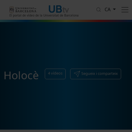
Vés al contingut
CA
El portal de vídeo de la Universitat de Barcelona
Holocè
4
vídeos
Segueix i comparteix