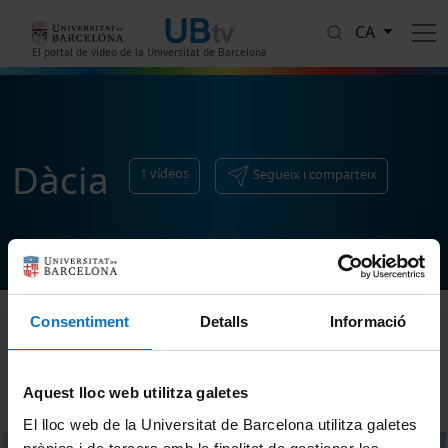
Vés al contingut
CA
El portal de vídeo de la Universitat de Barcelona
Dàcia
1
vídeos
Segueix i comparteix
Consentiment
Detalls
Informació
Ordenar
Aquest lloc web utilitza galetes
El lloc web de la Universitat de Barcelona utilitza galetes