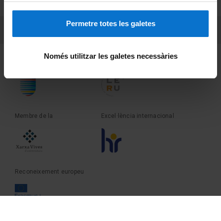
Sobre UBtv
Permetre totes les galetes
PEU 3
Contacte
Només utilitzar les galetes necessàries
Fundadora de la
Membre de la
Membre de la
Excel·lència internacional
Reconeixement europeu