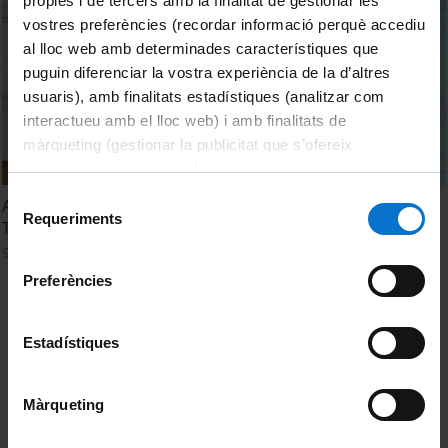
pròpies i de tercers amb la finalitat de gestionar les
vostres preferències (recordar informació perquè accediu
al lloc web amb determinades característiques que
puguin diferenciar la vostra experiència de la d’altres
usuaris), amb finalitats estadístiques (analitzar com
interactueu amb el lloc web) i amb finalitats de
màrqueting (gestionar la publicitat que s’ofereix
adequant-la en funció dels vostres hàbits de navegació).
Per obtenir més informació sobre les galetes podeu
Selecció
An overview of the knapped stone economy at the
consultar la
Política de galetes del lloc web de la
Requeriments
de
Tartaria site (Romania). Otis Crandell
Universitat de Barcelona
.
consentiment
9 setembre, 2015
Preferències
MENÚ PEU 1
Estadístiques
Avís legal
Galetes
Màrqueting
PEU 2
Privadesa i termes