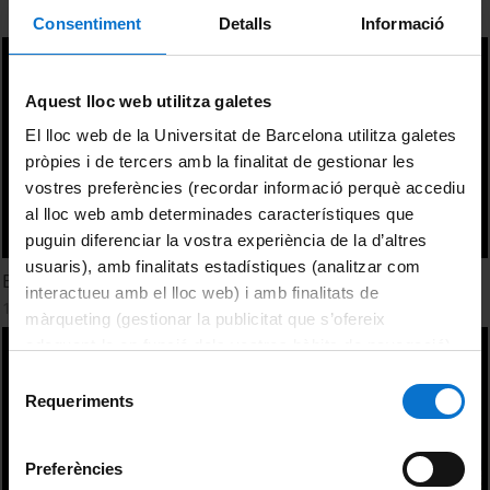
Consentiment
Detalls
Informació
Aquest lloc web utilitza galetes
El lloc web de la Universitat de Barcelona utilitza galetes
pròpies i de tercers amb la finalitat de gestionar les
vostres preferències (recordar informació perquè accediu
al lloc web amb determinades característiques que
puguin diferenciar la vostra experiència de la d’altres
usuaris), amb finalitats estadístiques (analitzar com
El paper de l'autor en l'Edat Mitjana per Miquel Candel
interactueu amb el lloc web) i amb finalitats de
14 octubre, 2009
màrqueting (gestionar la publicitat que s’ofereix
adequant-la en funció dels vostres hàbits de navegació).
Per obtenir més informació sobre les galetes podeu
Selecció
consultar la
Política de galetes del lloc web de la
Requeriments
de
Universitat de Barcelona
.
consentiment
Preferències