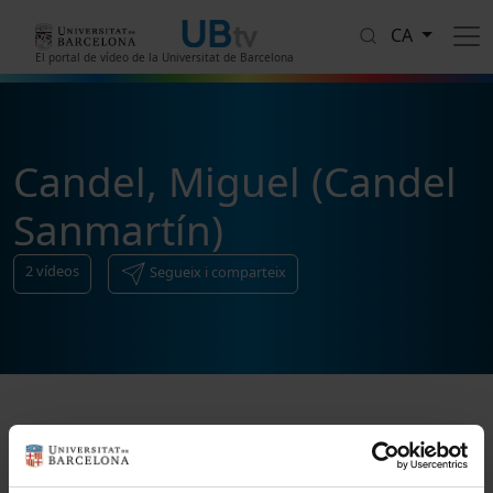
Vés al contingut
CA
El portal de vídeo de la Universitat de Barcelona
Candel, Miguel (Candel
Sanmartín)
2
vídeos
Segueix i comparteix
Ordenar