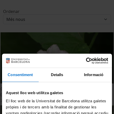
Ordenar
Consentiment
Detalls
Informació
Corretjola farinosa 'Convolvulus farinosus
Aquest lloc web utilitza galetes
(Convolvulaceae)'
27 setembre, 2022
El lloc web de la Universitat de Barcelona utilitza galetes
pròpies i de tercers amb la finalitat de gestionar les
vostres preferències (recordar informació perquè accediu