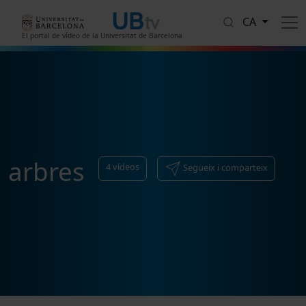
Vés al contingut
CA
El portal de vídeo de la Universitat de Barcelona
arbres
4
vídeos
Segueix i comparteix