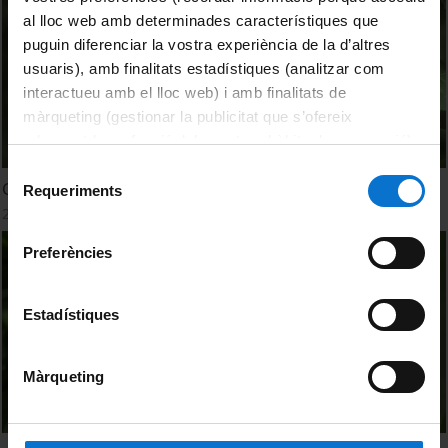
al lloc web amb determinades característiques que
puguin diferenciar la vostra experiència de la d’altres
usuaris), amb finalitats estadístiques (analitzar com
interactueu amb el lloc web) i amb finalitats de
màrqueting (gestionar la publicitat que s’ofereix
adequant-la en funció dels vostres hàbits de navegació).
Per obtenir més informació sobre les galetes podeu
Selecció
Ginkgo 'Ginkgo biloba (Ginkgoaceae)'
consultar la
Política de galetes del lloc web de la
Requeriments
de
Universitat de Barcelona
.
27 setembre, 2022
consentiment
Preferències
Estadístiques
Màrqueting