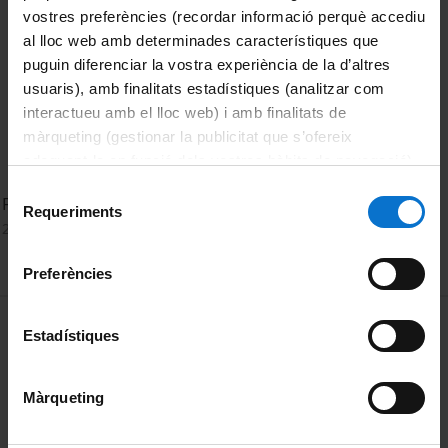
vostres preferències (recordar informació perquè accediu
al lloc web amb determinades característiques que
puguin diferenciar la vostra experiència de la d’altres
usuaris), amb finalitats estadístiques (analitzar com
interactueu amb el lloc web) i amb finalitats de
màrqueting (gestionar la publicitat que s’ofereix
adequant-la en funció dels vostres hàbits de navegació).
Per obtenir més informació sobre les galetes podeu
Selecció
Fixing (or not) the Taxation of Multinationals
consultar la
Política de galetes del lloc web de la
Requeriments
de
2 juliol, 2015
Universitat de Barcelona
.
consentiment
Preferències
MENÚ PEU 1
Avís legal
Estadístiques
Galetes
Màrqueting
PEU 2
Privadesa i termes
Sobre UBtv