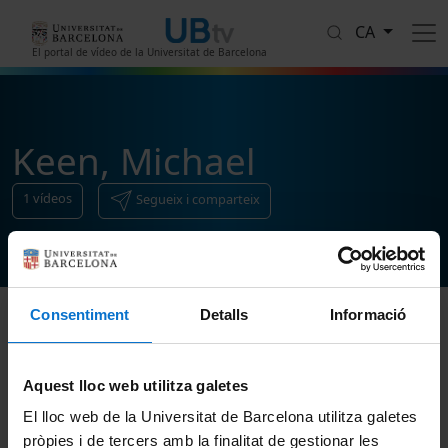
Vés al contingut
CA
El portal de vídeo de la Universitat de Barcelona
Keen, Michael
1
vídeos
Segueix i comparteix
Consentiment
Detalls
Informació
Ordenar
Aquest lloc web utilitza galetes
El lloc web de la Universitat de Barcelona utilitza galetes
pròpies i de tercers amb la finalitat de gestionar les