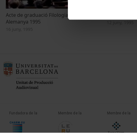
Acte de graduació Filologia Anglesa i
Acte de grad
Alemanya 1995
12 juny, 1995
16 juny, 1995
Fundadora de la
Membre de la
Membre de la