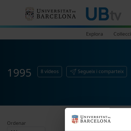
Navegació principal
Explora
Col·lecc
1995
8
vídeos
Segueix i comparteix
Ordenar