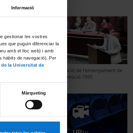
Informació
 de gestionar les vostres
ues que puguin diferenciar la
tueu amb el lloc web) i amb
es hàbits de navegació). Per
 de la Universitat de
ria 1995
Acte de Graduació de l'ensenyament de
Podologia. Promoció 1995
30 juny, 1995
Màrqueting
etre totes les galetes