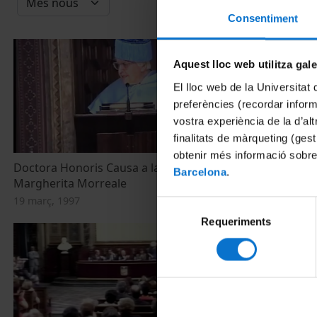
Consentiment
Aquest lloc web utilitza gal
El lloc web de la Universitat 
preferències (recordar infor
vostra experiència de la d’al
finalitats de màrqueting (gest
obtenir més informació sobre
Doctora Honoris Causa a la professora
Acte de grad
Barcelona
.
Margherita Morreale
8 juliol, 1995
19 març, 1997
Selecció
Requeriments
de
consentiment