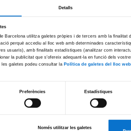
Detalls
etes
de Barcelona utilitza galetes pròpies i de tercers amb la finalitat
mació perquè accediu al lloc web amb determinades característiq
tres usuaris), amb finalitats estadístiques (analitzar com interac
ionar la publicitat que s’ofereix adequant-la en funció dels vostr
 les galetes podeu consultar la
Política de galetes del lloc web
uació Farmàcia 1995
Acte de graduació d'Inferme
7 juliol, 1995
Preferències
Estadístiques
Només utilitzar les galetes
Perm