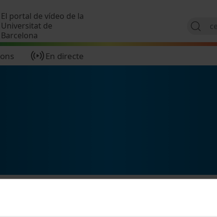
Vés al contingut
El portal de vídeo de la
Universitat de
Barcelona
ions
En directe