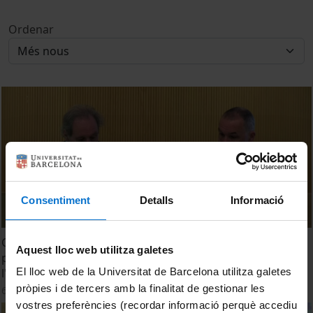
Ordenar
Consentiment
Detalls
Informació
Cap a un nou Orient Mitjà? Reptes i oportunitats per a la
Aquest lloc web utilitza galetes
pau. L'evolució de l'islamisme radical i el seu impacte a
l'Orient Mitjà. Antoni Segura
El lloc web de la Universitat de Barcelona utilitza galetes
pròpies i de tercers amb la finalitat de gestionar les
6 maig, 2015
vostres preferències (recordar informació perquè accediu