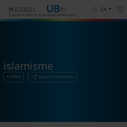
Vés al contingut
CA
El portal de vídeo de la Universitat de Barcelona
islamisme
4
vídeos
Segueix i comparteix