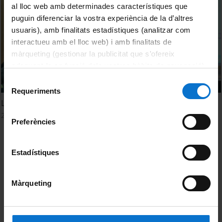
al lloc web amb determinades característiques que
puguin diferenciar la vostra experiència de la d’altres
usuaris), amb finalitats estadístiques (analitzar com
interactueu amb el lloc web) i amb finalitats de
màrqueting (gestionar la publicitat que s’ofereix
adequant-la en funció dels vostres hàbits de navegació).
Per obtenir més informació sobre les galetes podeu
Selecció
consultar la
Política de galetes del lloc web de la
Requeriments
de
Universitat de Barcelona
.
La islamofòbia al carrer
consentiment
23 febrer, 2015
Preferències
Estadístiques
Màrqueting