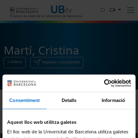
Vés al contingut
CA
El portal de vídeo de la Universitat de Barcelona
Martí, Cristina
1
vídeos
Segueix i comparteix
Consentiment
Detalls
Informació
Ordenar
Aquest lloc web utilitza galetes
El lloc web de la Universitat de Barcelona utilitza galetes