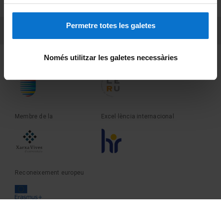
Sobre UBtv
Permetre totes les galetes
PEU 3
Contacte
Només utilitzar les galetes necessàries
Fundadora de la
Membre de la
Membre de la
Excel·lència internacional
Reconeixement europeu