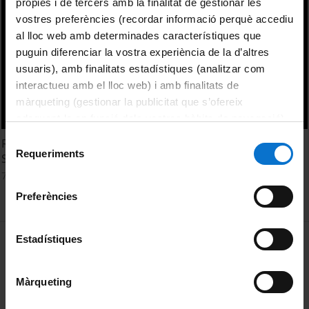
pròpies i de tercers amb la finalitat de gestionar les
vostres preferències (recordar informació perquè accediu
al lloc web amb determinades característiques que
puguin diferenciar la vostra experiència de la d’altres
usuaris), amb finalitats estadístiques (analitzar com
interactueu amb el lloc web) i amb finalitats de
màrqueting (gestionar la publicitat que s’ofereix
adequant-la en funció dels vostres hàbits de navegació).
Per obtenir més informació sobre les galetes podeu
Selecció
Restauració d'un tremp i un fresc del segle XVIII. Palau
consultar la
Política de galetes del lloc web de la
Requeriments
de
Savassona i Palau Palmerola
Universitat de Barcelona
.
consentiment
7 maig, 2015
Preferències
MENÚ PEU 1
Estadístiques
Avís legal
Galetes
Màrqueting
PEU 2
Privadesa i termes