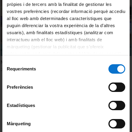
pròpies i de tercers amb la finalitat de gestionar les
vostres preferències (recordar informació perquè accediu
al lloc web amb determinades característiques que
puguin diferenciar la vostra experiència de la d’altres
usuaris), amb finalitats estadístiques (analitzar com
interactueu amb el lloc web) i amb finalitats de
màrqueting (gestionar la publicitat que s’ofereix
adequant-la en funció dels vostres hàbits de navegació).
Per obtenir més informació sobre les galetes podeu
Máster Enfermo Crítico y Emergencias
Selecció
consultar la
Política de galetes del lloc web de la
Requeriments
27 maig, 2013
de
Universitat de Barcelona
.
consentiment
Preferències
MENÚ PEU 1
Avís legal
Estadístiques
Galetes
PEU 2
Privadesa i termes
Màrqueting
Sobre UBtv