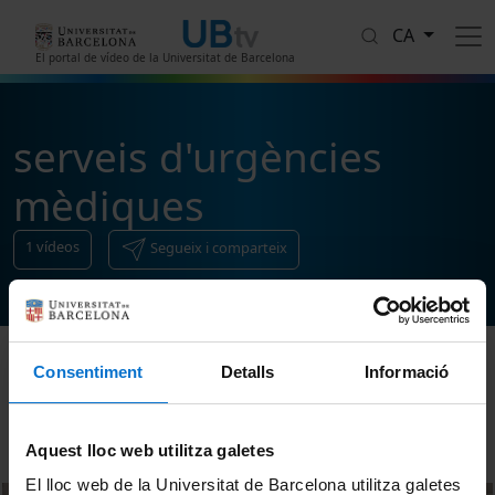
Vés al contingut
CA
El portal de vídeo de la Universitat de Barcelona
serveis d'urgències
mèdiques
1
vídeos
Segueix i comparteix
Consentiment
Detalls
Informació
Ordenar
Aquest lloc web utilitza galetes
El lloc web de la Universitat de Barcelona utilitza galetes