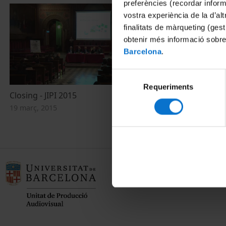
preferències (recordar infor
vostra experiència de la d’al
finalitats de màrqueting (gest
obtenir més informació sobre
Barcelona
.
Selecció
Requeriments
de
Closing - JIPI 2015
consentiment
19 març, 2015