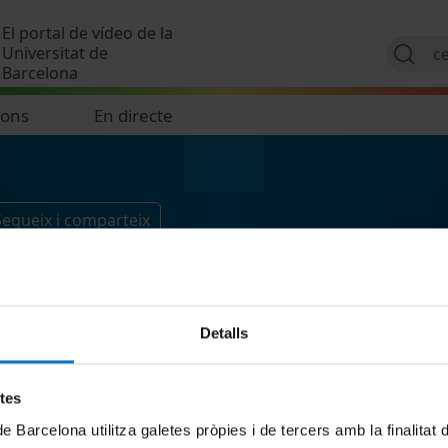
Vés al contingut
El portal de vídeo de la
Universitat de
Barcelona
ions
En directe
Segueix i comparteix
Detalls
etes
de Barcelona utilitza galetes pròpies i de tercers amb la finalitat