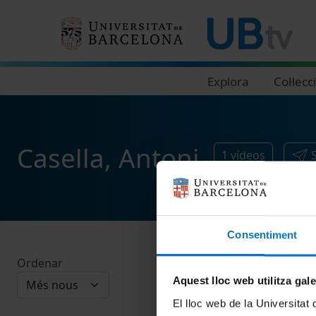
Navegació principal
Explora
Col·lecc
Casella, Antoni
1
vídeos
Consentiment
Ordenar
Aquest lloc web utilitza gal
El lloc web de la Universitat 