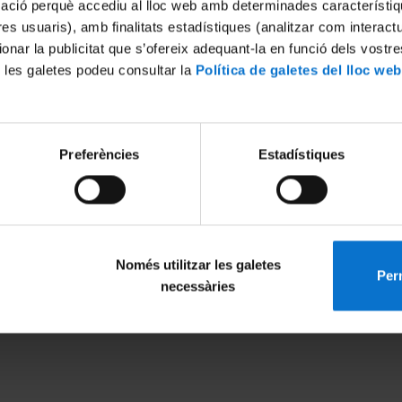
mació perquè accediu al lloc web amb determinades característiq
tres usuaris), amb finalitats estadístiques (analitzar com interac
ionar la publicitat que s’ofereix adequant-la en funció dels vostr
 les galetes podeu consultar la
Política de galetes del lloc web
Preferències
Estadístiques
Només utilitzar les galetes
Perm
MENÚ PEU 1
PEU 2
necessàries
Avís legal
Privadesa i ter
Galetes
Sobre UBtv