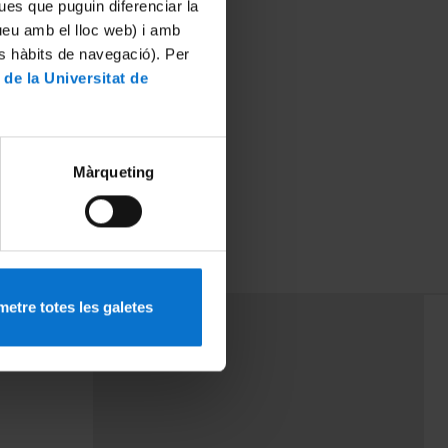
ues que puguin diferenciar la
tueu amb el lloc web) i amb
es hàbits de navegació). Per
 de la Universitat de
Màrqueting
etre totes les galetes
PEU 3
mes
Contacte