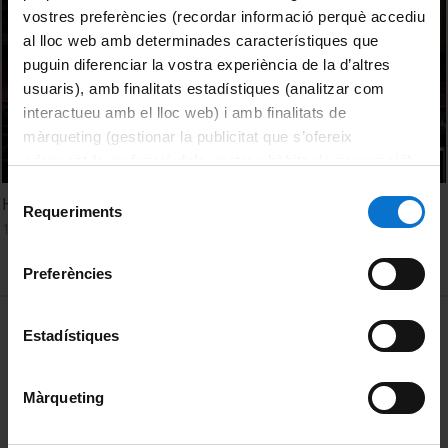
vostres preferències (recordar informació perquè accediu
al lloc web amb determinades característiques que
puguin diferenciar la vostra experiència de la d’altres
usuaris), amb finalitats estadístiques (analitzar com
interactueu amb el lloc web) i amb finalitats de
màrqueting (gestionar la publicitat que s’ofereix
adequant-la en funció dels vostres hàbits de navegació).
Per obtenir més informació sobre les galetes podeu
Selecció
Hemocompatibility study of nanoparticles
consultar la
Política de galetes del lloc web de la
Requeriments
de
11 març, 2015
Universitat de Barcelona
.
consentiment
Preferències
MENÚ PEU 1
Avís legal
Estadístiques
Galetes
Màrqueting
PEU 2
Privadesa i termes
Sobre UBtv