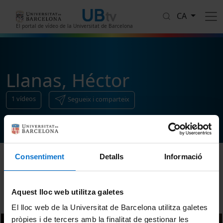
Vés al contingut
CA
El portal de vídeo de la Universitat de Barcelona
Llanas, Héctor
1
vídeos
Segueix i comparteix
Consentiment
Detalls
Informació
Ordenar
Aquest lloc web utilitza galetes
El lloc web de la Universitat de Barcelona utilitza galetes
pròpies i de tercers amb la finalitat de gestionar les