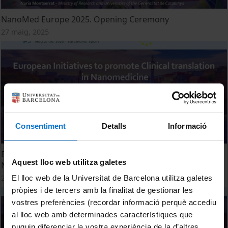
NanoMed Europe 2025. Opening Ceremony
27 maig, 2025
Consentiment
Detalls
Informació
European Initiatives to promote Clinical translation in
Aquest lloc web utilitza galetes
Nanomedicine
27 maig, 2025
El lloc web de la Universitat de Barcelona utilitza galetes
pròpies i de tercers amb la finalitat de gestionar les
vostres preferències (recordar informació perquè accediu
al lloc web amb determinades característiques que
puguin diferenciar la vostra experiència de la d’altres