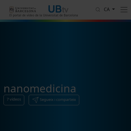
Vés al contingut
CA
El portal de vídeo de la Universitat de Barcelona
nanomedicina
7
vídeos
Segueix i comparteix