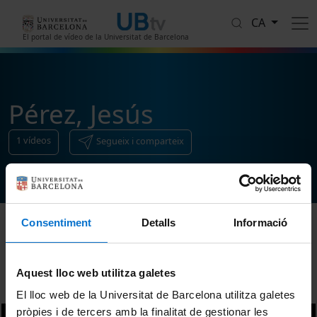
Vés al contingut
CA
El portal de vídeo de la Universitat de Barcelona
Pérez, Jesús
1
vídeos
Segueix i comparteix
Consentiment
Detalls
Informació
Ordenar
Aquest lloc web utilitza galetes
El lloc web de la Universitat de Barcelona utilitza galetes
pròpies i de tercers amb la finalitat de gestionar les