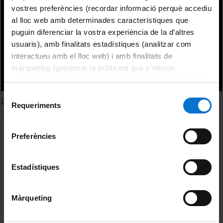
vostres preferències (recordar informació perquè accediu
al lloc web amb determinades característiques que
puguin diferenciar la vostra experiència de la d’altres
usuaris), amb finalitats estadístiques (analitzar com
interactueu amb el lloc web) i amb finalitats de
màrqueting (gestionar la publicitat que s’ofereix
adequant-la en funció dels vostres hàbits de navegació).
Per obtenir més informació sobre les galetes podeu
Selecció
Debat Bloc 1. Activitats d'aprenentatge amb Moodle
consultar la
Política de galetes del lloc web de la
Requeriments
de
25 novembre, 2014
Universitat de Barcelona
.
consentiment
Preferències
MENÚ PEU 1
Avís legal
Estadístiques
Galetes
Màrqueting
PEU 2
Privadesa i termes
Sobre UBtv