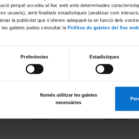
mació perquè accediu al lloc web amb determinades característiq
tres usuaris), amb finalitats estadístiques (analitzar com interac
ionar la publicitat que s’ofereix adequant-la en funció dels vostr
 les galetes podeu consultar la
Política de galetes del lloc web
Preferències
Estadístiques
ich: Berlin Palimpsests of
d memorial monuments
014
Només utilitzar les galetes
Perm
necessàries
MENÚ PEU 1
PEU 2
Avís legal
Privadesa i ter
Galetes
Sobre UBtv