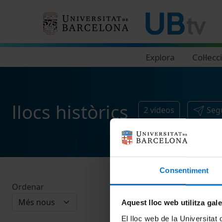
Navegació principal
Explora
Col·lecc
llocs històrics
2
vídeos
Seg
Consentiment
Ordenar
Aquest lloc web utilitza gal
El lloc web de la Universitat 