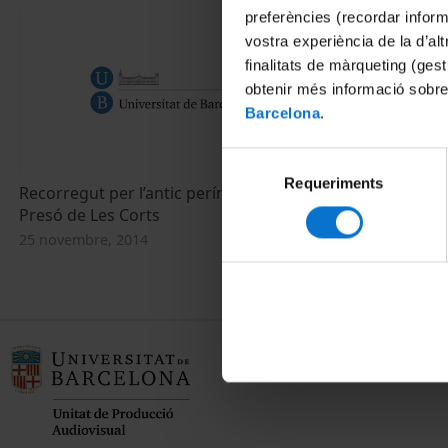
preferències (recordar infor
vostra experiència de la d’al
finalitats de màrqueting (gest
obtenir més informació sobre
Barcelona
.
Selecció
Requeriments
de
Recorregut per l’antic perímetre de la
Stefanie Endl
consentiment
Presó de Les Corts
Heritage an
25 novembre, 2014
4 novembre, 2