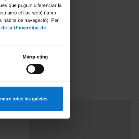
ues que puguin diferenciar la
tueu amb el lloc web) i amb
es hàbits de navegació). Per
 de la Universitat de
Màrqueting
etre totes les galetes
PEU 3
mes
Contacte