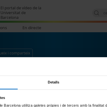
Vés al contingut
El portal de vídeo de la
Universitat de
Barcelona
ions
En directe
ueix i comparteix
Detalls
etes
de Barcelona utilitza galetes pròpies i de tercers amb la finalitat