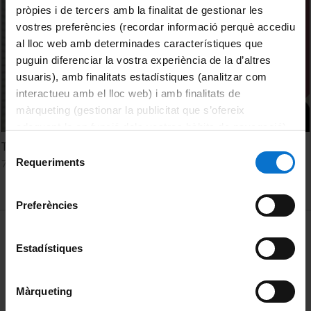
pròpies i de tercers amb la finalitat de gestionar les
vostres preferències (recordar informació perquè accediu
al lloc web amb determinades característiques que
puguin diferenciar la vostra experiència de la d’altres
usuaris), amb finalitats estadístiques (analitzar com
interactueu amb el lloc web) i amb finalitats de
màrqueting (gestionar la publicitat que s’ofereix
adequant-la en funció dels vostres hàbits de navegació).
Per obtenir més informació sobre les galetes podeu
Tax systems and political context
Selecció
consultar la
Política de galetes del lloc web de la
Requeriments
7 novembre, 2014
de
Universitat de Barcelona
.
consentiment
Preferències
MENÚ PEU 1
Avís legal
Estadístiques
Galetes
PEU 2
Privadesa i termes
Màrqueting
Sobre UBtv