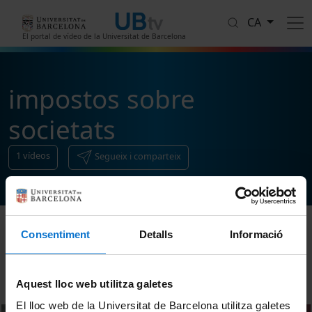
Vés al contingut
CA
El portal de vídeo de la Universitat de Barcelona
impostos sobre
societats
1
vídeos
Segueix i comparteix
Consentiment
Detalls
Informació
Ordenar
Aquest lloc web utilitza galetes
El lloc web de la Universitat de Barcelona utilitza galetes