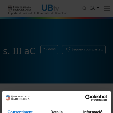
Vés al contingut
CA
El portal de vídeo de la Universitat de Barcelona
s. III aC
2
vídeos
Segueix i comparteix
Ordenar
Consentiment
Detalls
Informació