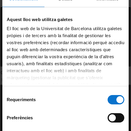
Aquest lloc web utilitza galetes
El lloc web de la Universitat de Barcelona utilitza galetes
pròpies i de tercers amb la finalitat de gestionar les
vostres preferències (recordar informació perquè accediu
al lloc web amb determinades característiques que
puguin diferenciar la vostra experiència de la d’altres
usuaris), amb finalitats estadístiques (analitzar com
interactueu amb el lloc web) i amb finalitats de
Campamento romano de Escipión
màrqueting (gestionar la publicitat que s’ofereix
1 febrer, 2010
adequant-la en funció dels vostres hàbits de navegació).
Per obtenir més informació sobre les galetes podeu
Selecció
consultar la
Política de galetes del lloc web de la
Requeriments
de
Universitat de Barcelona
.
consentiment
Preferències