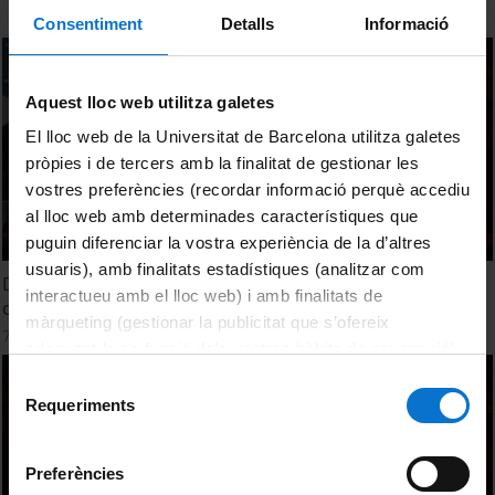
Consentiment
Detalls
Informació
Aquest lloc web utilitza galetes
El lloc web de la Universitat de Barcelona utilitza galetes
pròpies i de tercers amb la finalitat de gestionar les
vostres preferències (recordar informació perquè accediu
al lloc web amb determinades característiques que
puguin diferenciar la vostra experiència de la d’altres
usuaris), amb finalitats estadístiques (analitzar com
Debate. 2nd Round table: Memorial otherness and
interactueu amb el lloc web) i amb finalitats de
debates in recent European conflicts
màrqueting (gestionar la publicitat que s’ofereix
7 maig, 2014
adequant-la en funció dels vostres hàbits de navegació).
Per obtenir més informació sobre les galetes podeu
Selecció
consultar la
Política de galetes del lloc web de la
Requeriments
de
Universitat de Barcelona
.
consentiment
Preferències