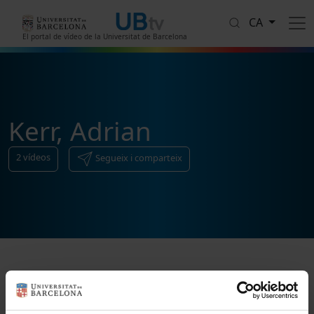
Vés al contingut
CA
El portal de vídeo de la Universitat de Barcelona
Kerr, Adrian
2
vídeos
Segueix i comparteix
Ordenar