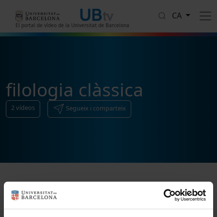
Vés al contingut
CA
El portal de vídeo de la Universitat de Barcelona
filologia clàssica
2
vídeos
Segueix i comparteix
Ordenar