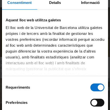
Consentiment
Detalls
Informació
Aquest lloc web utilitza galetes
El lloc web de la Universitat de Barcelona utilitza galetes
pròpies i de tercers amb la finalitat de gestionar les
vostres preferències (recordar informació perquè accediu
al lloc web amb determinades característiques que
puguin diferenciar la vostra experiència de la d’altres
usuaris), amb finalitats estadístiques (analitzar com
Diálogos mimodramatizados de Luciano, marinos y de los
interactueu amb el lloc web) i amb finalitats de
dioses.
màrqueting (gestionar la publicitat que s’ofereix
18 febrer, 2013
adequant-la en funció dels vostres hàbits de navegació).
Per obtenir més informació sobre les galetes podeu
Selecció
consultar la
Política de galetes del lloc web de la
Requeriments
de
Universitat de Barcelona
.
consentiment
Preferències