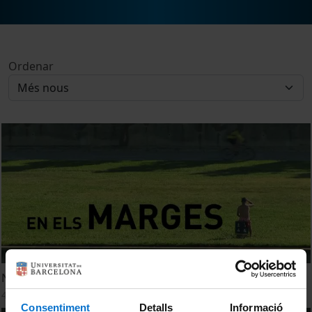
Ordenar
Nas margens. Documental do bairro de Baró de Viver
4 octubre, 2011
Consentiment
Detalls
Informació