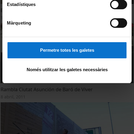
Estadístiques
El Barri, Baró de Viver parla en imatges
18 abril, 2011
Màrqueting
Permetre totes les galetes
Només utilitzar les galetes necessàries
Rambla Ciutat Asunción de Baró de Viver
8 abril, 2011