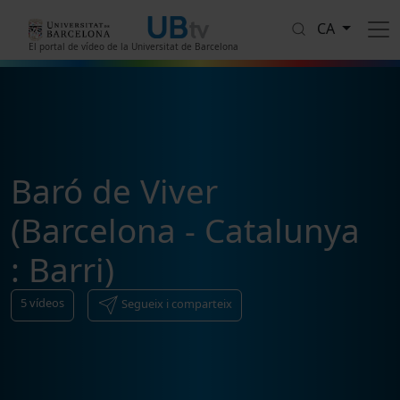
Vés al contingut
CA
El portal de vídeo de la Universitat de Barcelona
Baró de Viver
(Barcelona - Catalunya
: Barri)
5
vídeos
Segueix i comparteix