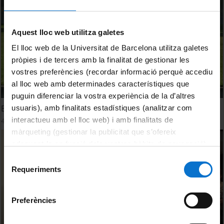
Aquest lloc web utilitza galetes
El lloc web de la Universitat de Barcelona utilitza galetes
pròpies i de tercers amb la finalitat de gestionar les
vostres preferències (recordar informació perquè accediu
al lloc web amb determinades característiques que
puguin diferenciar la vostra experiència de la d’altres
En els marges. Documental del barri de Baró de Viver
usuaris), amb finalitats estadístiques (analitzar com
interactueu amb el lloc web) i amb finalitats de
4 octubre, 2011
màrqueting (gestionar la publicitat que s’ofereix
adequant-la en funció dels vostres hàbits de navegació).
Per obtenir més informació sobre les galetes podeu
Selecció
consultar la
Política de galetes del lloc web de la
Requeriments
de
Universitat de Barcelona
.
consentiment
Preferències