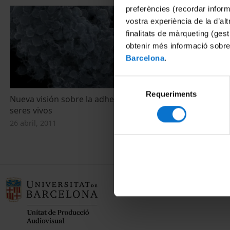
preferències (recordar infor
vostra experiència de la d’al
finalitats de màrqueting (gest
obtenir més informació sobre
Barcelona
.
Selecció
Requeriments
de
Nueva visión sobre la adhesión celular en
Nova visió so
consentiment
seres vivos
éssers vius
26 abril, 2011
26 abril, 2011