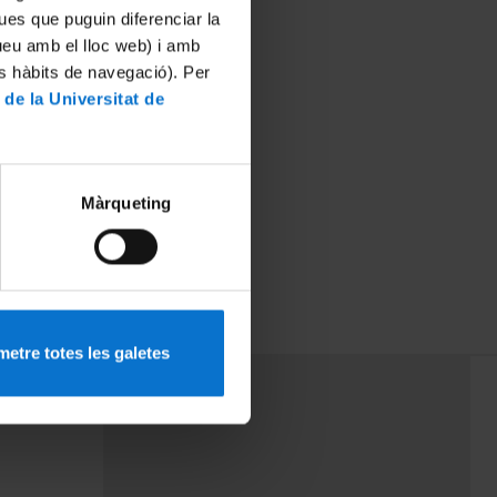
ues que puguin diferenciar la
tueu amb el lloc web) i amb
es hàbits de navegació). Per
 de la Universitat de
Màrqueting
etre totes les galetes
PEU 3
mes
Contacte