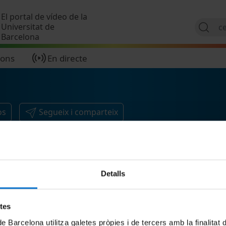
Vés al contingut
El portal de vídeo de la
Universitat de
Barcelona
ions
En directe
os
Segueix i comparteix
Detalls
etes
de Barcelona utilitza galetes pròpies i de tercers amb la finalitat