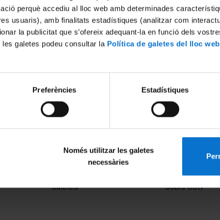
mació perquè accediu al lloc web amb determinades característiq
tres usuaris), amb finalitats estadístiques (analitzar com interac
ionar la publicitat que s’ofereix adequant-la en funció dels vostr
 les galetes podeu consultar la
Política de galetes del lloc web
Preferències
Estadístiques
bre l'adhesió cel·lular en
Només utilitzar les galetes
Perm
necessàries
MENÚ PEU 1
PEU 2
Avís legal
Privadesa i ter
Galetes
Sobre UBtv