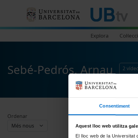
Navegació principal
Explora
Col·lecc
Sebé-Pedrós, Arnau
2
víde
Consentiment
Ordenar
Aquest lloc web utilitza gal
El lloc web de la Universitat 