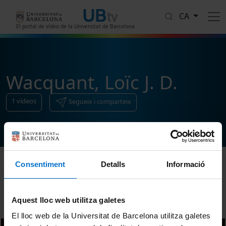
Vés al contingut
CA
El portal de vídeo de la Universitat de Barcelona
Wacquant, Loïc J. D.
1
vídeos
Segueix i comparteix
Consentiment
Detalls
Informació
Ordenar
Aquest lloc web utilitza galetes
El lloc web de la Universitat de Barcelona utilitza galetes