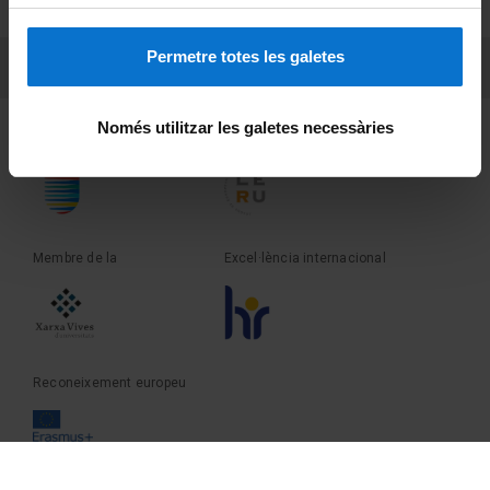
Sobre UBtv
Permetre totes les galetes
PEU 3
Contacte
Només utilitzar les galetes necessàries
Fundadora de la
Membre de la
Membre de la
Excel·lència internacional
Reconeixement europeu