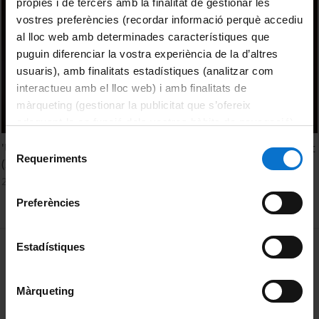
pròpies i de tercers amb la finalitat de gestionar les
vostres preferències (recordar informació perquè accediu
al lloc web amb determinades característiques que
puguin diferenciar la vostra experiència de la d’altres
usuaris), amb finalitats estadístiques (analitzar com
interactueu amb el lloc web) i amb finalitats de
màrqueting (gestionar la publicitat que s’ofereix
adequant-la en funció dels vostres hàbits de navegació).
Per obtenir més informació sobre les galetes podeu
Selecció
'Urban marginality and the penal state' per Loïc Wacquant
consultar la
Política de galetes del lloc web de la
Requeriments
de
(ISDUB)
Universitat de Barcelona
.
consentiment
28 novembre, 2012
Preferències
MENÚ PEU 1
Estadístiques
Avís legal
Galetes
Màrqueting
PEU 2
Privadesa i termes