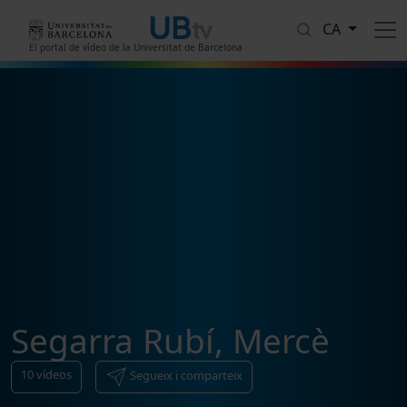
Vés al contingut
CA
El portal de vídeo de la Universitat de Barcelona
Segarra Rubí, Mercè
10
vídeos
Segueix i comparteix